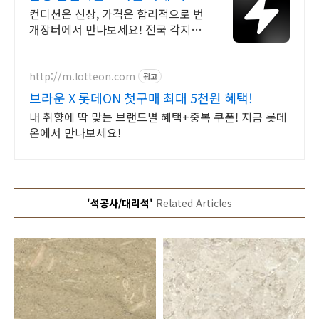
브랜드 중고거래
컨디션은 신상, 가격은 합리적으로 번
개장터에서 만나보세요! 전국 각지에
서 올라오는 전국구 최다 상품 매일
10만 개 이상의 신규 상품 업로드
http://m.lotteon.com
광고
브라운 X 롯데ON 첫구매 최대 5천원 혜택!
내 취향에 딱 맞는 브랜드별 혜택+중복 쿠폰! 지금 롯데
온에서 만나보세요!
'석공사/대리석'
Related Articles