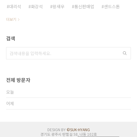
대리석
화강석
왕새우
통신판매업
샌드스톤
더보기
검색
전체 방문자
오늘
어제
DESIGN BY
©SUK-HYANG
경기도 광주시 탄벌길 58, 나동 102호