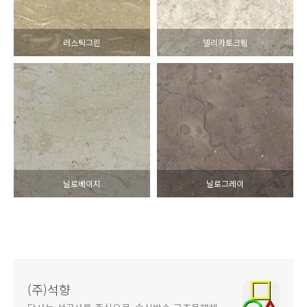
러스틱그린
델리카토크림
닐로베이지
닐로그레이
(주)석향