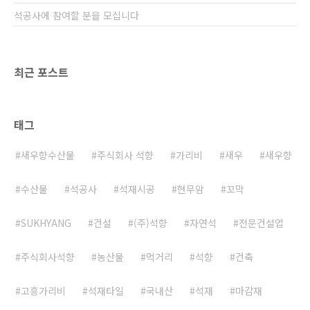
석공사에 참여할 분을 모십니다
최근 포스트
태그
새우향수산물
주식회사 석향
가리비
새우
새우향
수산물
석공사
석재시공
현무암
꼬막
SUKHYANG
건설
(주)석향
자연석
전문건설업
주식회사석향
농산물
먹거리
석향
건축
고흥가리비
석재타일
국내산
석재
마감재