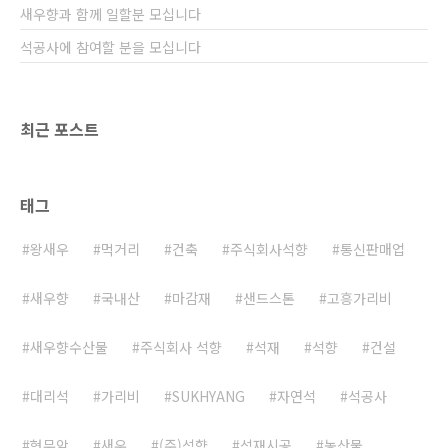
새우향과 함께 일할분 모십니다
석공사에 참여할 분을 모십니다
최근 포스트
태그
왕새우
먹거리
건축
주식회사석향
통신판매업
새우향
국내산
마감재
샌드스톤
고흥가리비
새우향수산물
주식회사 석향
석재
석향
건설
대리석
가리비
SUKHYANG
자연석
석공사
현무암
새우
(주)석향
석재시공
농산물