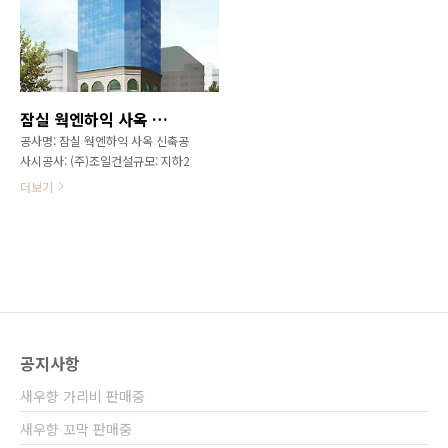
잠실 웍엔하익 사옥 신축공사
공사명: 잠실 웍엔하익 사옥 신축공
사시공사: (주)조일건설규모: 지하2
층~지상13층), 취사식당, 위병면회
더보기
실주요자재: 거창석, 고흥석, 보티치
노, 크리마벨로, 인조라임스톤
(G.R.C), 트러스(광명단)공사기간:
2013.02 ~ 2013.08
공지사항
새우향 가리비 판매중
새우향 꼬막 판매중