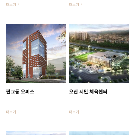
병영생활관(지하1층~지상3층), 취사
EME(한솔제지)규모: 웰컴센터, 플라
더보기
더보기
식당, 위병면회실주요자재: 포천석,
워가든, 워터가든, 미술본관( 지하1
고흥석, 시나이펄, 브라운포실, 갈랄
층, 지상2층 ), 스톤가든, 제임스터넬
라공사기간: 2010.11 ~ 2011.07
주요자재: 파주석, 마천석, 귀례석, 해
미석, 포천석공사기간: 2011.04 ~
2012.05
판교동 오피스
오산 시민 체육센터
더보기
더보기