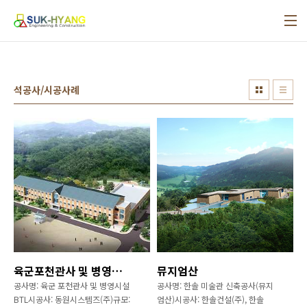
본문 바로가기
Site
석공사/시공사례
map
육군포천관사 및 병영시설 BTL
뮤지엄산
공사명: 육군 포천관사 및 병영시설
공사명: 한솔 미술관 신축공사(뮤지
BTL시공사: 동원시스템즈(주)규모:
엄산)시공사: 한솔건설(주), 한솔