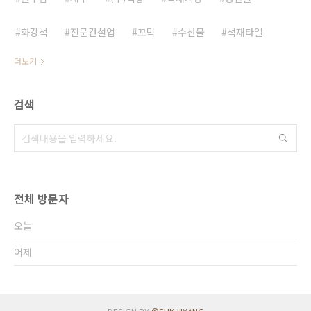
화강석
전문건설업
꼬막
수산물
석재타일
더보기
검색
전체 방문자
오늘
어제