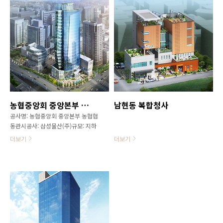
농협중앙회 중앙본부 농협협동관
남현동 복합청사
공사명: 농협중앙회 중앙본부 농협협
동관시공사: 삼성물산(주)규모: 지하
6층~지상21층, 업무시설, 근린생활
더보기
더보기
시설, 문화 및 집회시설주요자재: 가
평석, 카디날베이지, 메탈트러스(엠
베드 매립공법)공사기간: 2009.10 ~
2011.05