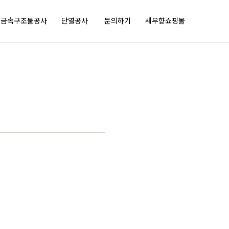
금속구조물공사
단열공사
문의하기
새우향쇼핑몰