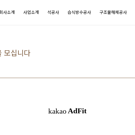
esus
oves
회사소개
사업소개
석공사
습식방수공사
구조물해체공사
my
ompany
을 모십니다