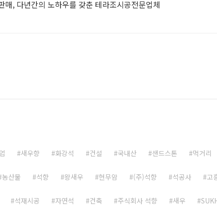
 판매, 다년간의 노하우를 갖춘 테라조시공전문업체
업
새우향
화강석
건설
국내산
샌드스톤
먹거리
농산물
석향
왕새우
현무암
(주)석향
석공사
고
석재시공
자연석
건축
주식회사 석향
새우
SUK