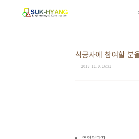
J
본문 바로가기
l
Site
c
map
석공사에 참여할 분
2019. 11. 9. 16:31
영업담당자