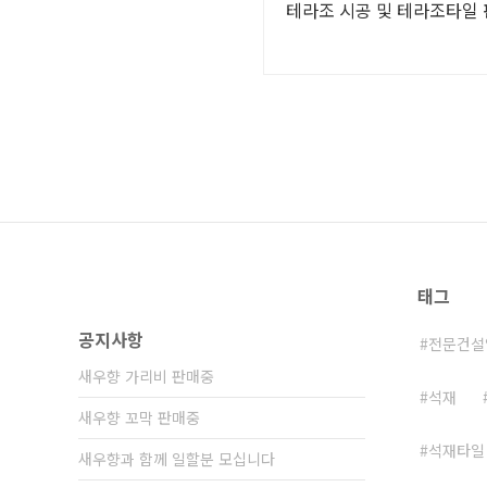
테라조 시공 및 테라조타일
태그
공지사항
전문건설
새우향 가리비 판매중
석재
새우향 꼬막 판매중
석재타일
새우향과 함께 일할분 모십니다