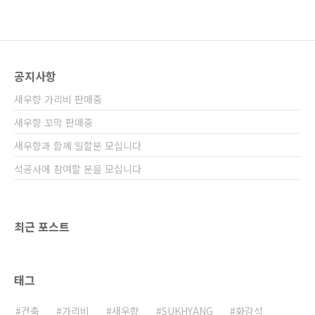
공지사항
새우향 가리비 판매중
새우향 꼬막 판매중
새우향과 함께 일할분 모십니다
석공사에 참여할 분을 모십니다
최근 포스트
태그
건축
가리비
새우향
SUKHYANG
화강석