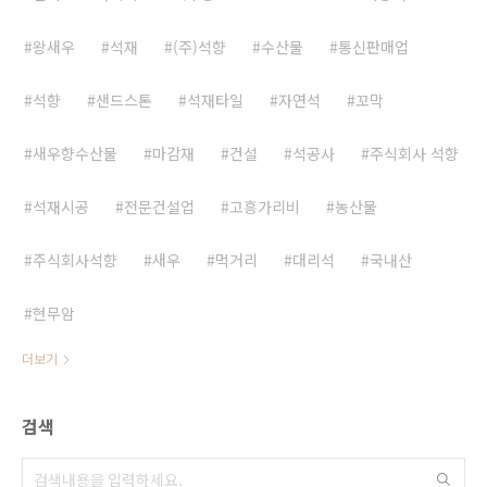
왕새우
석재
(주)석향
수산물
통신판매업
석향
샌드스톤
석재타일
자연석
꼬막
새우향수산물
마감재
건설
석공사
주식회사 석향
석재시공
전문건설업
고흥가리비
농산물
주식회사석향
새우
먹거리
대리석
국내산
현무암
더보기
검색