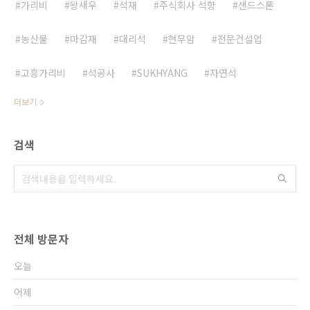
가리비
왕새우
석재
주식회사 석향
샌드스톤
농산물
마감재
대리석
현무암
전문건설업
고흥가리비
석공사
SUKHYANG
자연석
더보기
검색
전체 방문자
오늘
어제