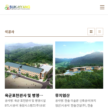
본문 바로가기
Site
석공사
map
육군포천관사 및 병영시설 BTL
뮤지엄산
공사명: 육군 포천관사 및 병영시설
공사명: 한솔 미술관 신축공사(뮤지
BTL시공사: 동원시스템즈(주)규모:
엄산)시공사: 한솔건설(주), 한솔