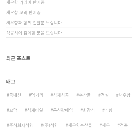
새우향 가리비 판매중
새우향 꼬막 판매중
새우향과 함께 일할분 모십니다
석공사에 참여할 분을 모십니다
최근 포스트
태그
국내산
먹거리
석재시공
수산물
건설
새우향
꼬막
석재타일
통신판매업
화강석
석향
주식회사석향
(주)석향
새우향수산물
새우
건축