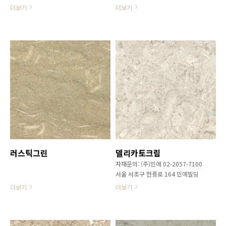
병영생활관(지하1층~지상3층), 취사
EME(한솔제지)규모: 웰컴센터, 플라
더보기
더보기
식당, 위병면회실주요자재: 포천석,
워가든, 워터가든, 미술본관( 지하1
고흥석, 시나이펄, 브라운포실, 갈랄
층, 지상2층 ), 스톤가든, 제임스터넬
라공사기간: 2010.11 ~ 2011.07
주요자재: 파주석, 마천석, 귀례석, 해
미석, 포천석공사기간: 2011.04 ~
2012.05
러스틱그린
델리카토크림
자재문의: (주)민예 02-2057-7100
서울 서초구 헌릉로 164 민예빌딩
더보기
더보기