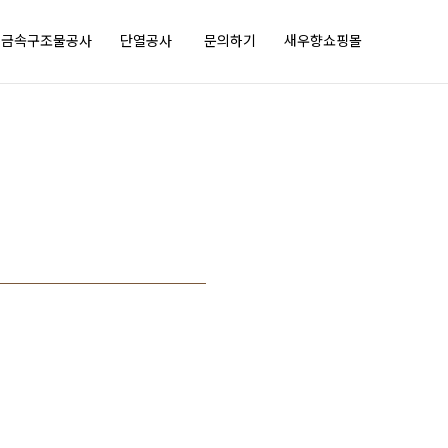
금속구조물공사
단열공사
문의하기
새우향쇼핑몰