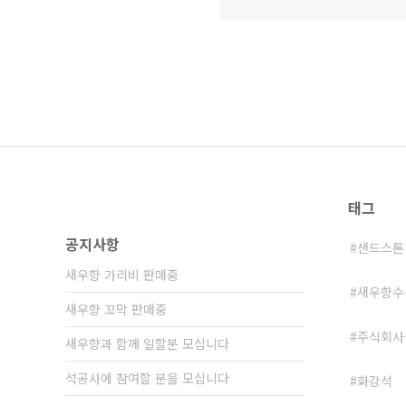
태그
공지사항
샌드스톤
새우향 가리비 판매중
새우향수
새우향 꼬막 판매중
주식회사
새우향과 함께 일할분 모십니다
석공사에 참여할 분을 모십니다
화강석