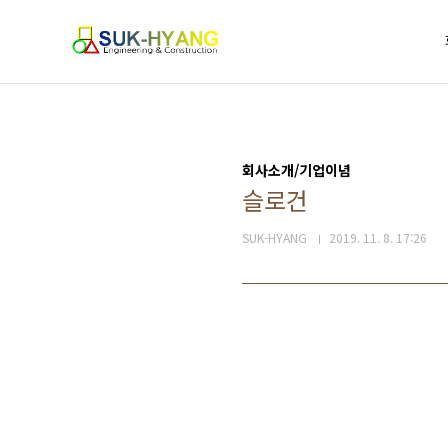
J
본문 바로가기
l
Site
c
map
회사소개/기업이념
슬로건
SUK-HYANG
2019. 11. 8. 17:26