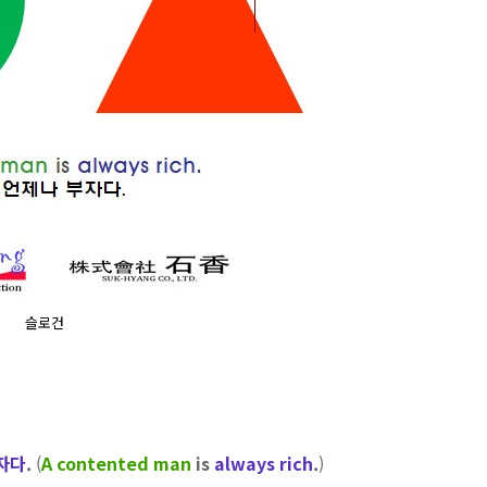
슬로건
자다
.
(
A contented man
is
always rich
.
)