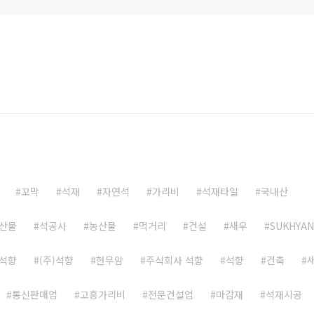
꼬막
석재
자연석
가리비
석재타일
국내산
산물
석공사
농산물
먹거리
건설
새우
SUKHYA
석향
(주)석향
현무암
주식회사 석향
석향
건축
통신판매업
고흥가리비
전문건설업
마감재
석재시공