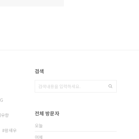
검색
NG
전체 방문자
새우향
오늘
왕새우
어제