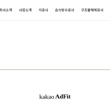
esus
oves
회사소개
사업소개
석공사
습식방수공사
구조물해체공사
my
ompany